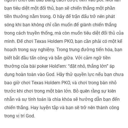
bạn tiêu diệt một đối thủ, bạn sẽ chiến thắng một phần
tiền thưởng nằm trong. O hãy để trận đấu trở nên phát
sóng khi bạn không chỉ cần muốn để giành chiến thắng
trong cách truyền thống, mà còn muốn tiêu diệt đối thủ của
mình. Để chơi Texas Holdem PKO, bạn cần phải có một kế
hoạch trong suy nghiệny. Trong trung đường tiến hóa, bạn
biết bắt đầu tấn công và bắn giữa. Với cảm ngữ tiền
thưởng của bài poker Hold’em: “đặt nhỏ, thắng lớn” áp
dụng hoàn toàn vào God. Hãy thử quyền lực nếu bạn chưa
bao giờ chơi Texas Holdem PKO, và chơi trong bàn nhỏ
trước khi chơi trong một bàn lớn. Bỏ quên rằng sự kiên
nhẫn và sự tính toán là chìa khóa sẽ hướng dẫn bạn đến
chiến thắng. Hay luyện tập và bạn sẽ trở nên thành công
trong vị trí God.