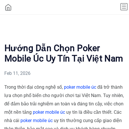
Hướng Dẫn Chọn Poker
Mobile Úc Uy Tín Tại Việt Nam
Feb 11, 2026
Trong thời đại công nghệ số,
poker mobile úc
đã trở thành
lựa chọn phổ biến cho người chơi tại Việt Nam. Tuy nhiên,
để đảm bảo trải nghiệm an toàn và đáng tin cậy, việc chọn
một nền tảng
poker mobile úc
uy tín là điều cần thiết. Các
nhà cái
poker mobile úc
uy tín thường cung cấp giao diện
thân thiện, bảo mật cao và dịch vụ khách hàng chuyên